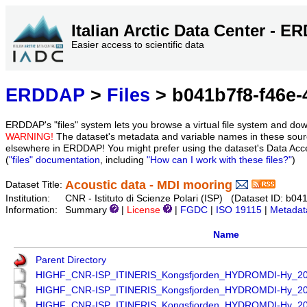
Italian Arctic Data Center - 
Easier access to scientific data
ERDDAP
>
Files
> b041b7f8-f46e
ERDDAP's "files" system lets you browse a virtual file system and dow
WARNING!
The dataset's metadata and variable names in these sourc
elsewhere in ERDDAP! You might prefer using the dataset's Data Acc
(
"files" documentation
, including
"How can I work with these files?"
)
Acoustic data - MDI mooring
Dataset Title:
Institution:
CNR - Istituto di Scienze Polari (ISP) (Dataset ID: 
Information:
Summary
|
License
|
FGDC
|
ISO 19115
|
Metadat
Name
Parent Directory
HIGHF_CNR-ISP_ITINERIS_Kongsfjorden_HYDROMDI-Hy_2
HIGHF_CNR-ISP_ITINERIS_Kongsfjorden_HYDROMDI-Hy_2
HIGHF_CNR-ISP_ITINERIS_Kongsfjorden_HYDROMDI-Hy_2